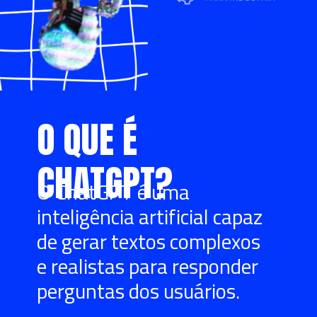
O QUE É
CHATGPT?
O ChatGPT é uma
inteligência artificial capaz
de gerar textos complexos
e realistas para responder
perguntas dos usuários.