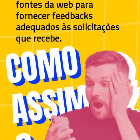
fontes da web para
fornecer feedbacks
adequados às solicitações
que recebe.
COMO
COMO
A
S
S
I
M
A
S
S
I
M